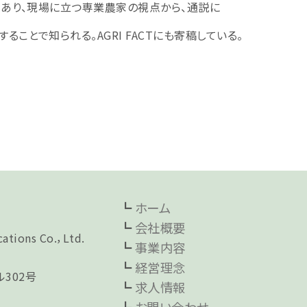
があり、現場に立つ専業農家の視点から、通説に
ことで知られる。AGRI FACTにも寄稿している。
┗
ホーム
┗
会社概要
ations Co.，Ltd.
┗
事業内容
┗
経営理念
ル302号
┗
求人情報
┗
お問い合わせ